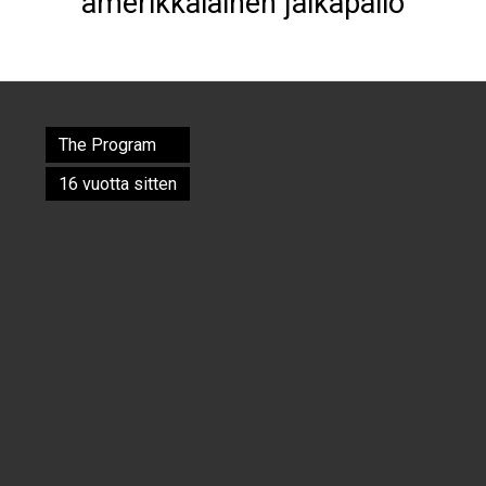
amerikkalainen jalkapallo
The Program
Kirjoitettu
16 vuotta sitten