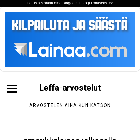
Perusta sinäkin oma Blogaaja.fi blogi ilmaiseksi >>
Hyppää
sisältöön
Leffa-arvostelut
Avaa
sivupalkki
ARVOSTELEN AINA KUN KATSON